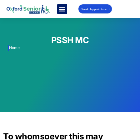
Book Appointment
PSSH MC
Home
To whomsoever this may