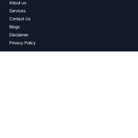
About us
Services
Contact Us
Blogs
Disclaimer
Privacy Policy
Care Services
Assisted Living
Mind & Memory Care
Transition Care Services
Rehabilitation Care Services
Palliative Care Services
Home Care services
Contact Info
+91 70921 06060
info@oxfordhealthcare.com