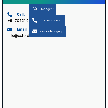
Live agent
Call:
+91 70921 06060
Customer service
Email:
Newsletter signup
info@oxfordhealthcare.com